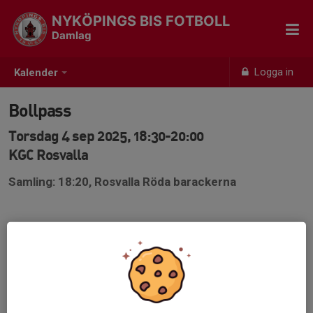
NYKÖPINGS BIS FOTBOLL
Damlag
Logga in
Kalender
Bollpass
Torsdag 4 sep 2025, 18:30-20:00
KGC Rosvalla
Samling: 18:20, Rosvalla Röda barackerna