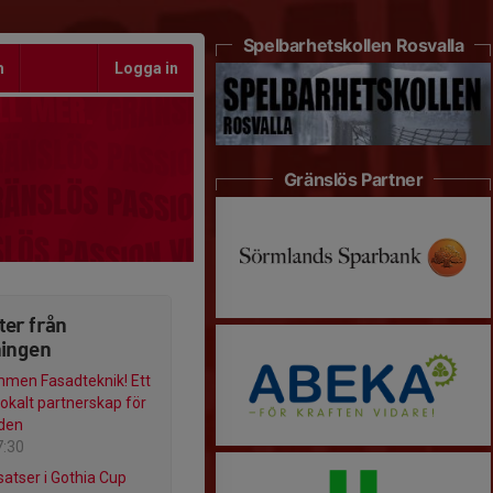
Spelbarhetskollen Rosvalla
m
Logga in
Gränslös Partner
ter från
ningen
men Fasadteknik! Ett
lokalt partnerskap för
den
7:30
satser i Gothia Cup