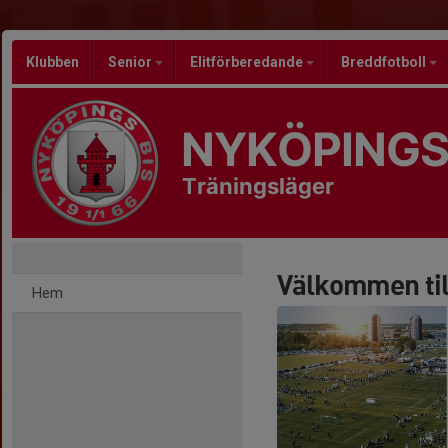
Klubben
Senior
Elitförberedande
Breddfotboll
NYKÖPINGS
Träningsläger
Välkommen till
Hem