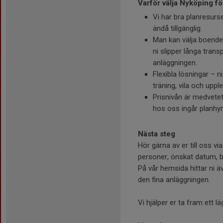
Varför välja Nyköping fö
Vi har bra planresurse
ändå tillgänglig.
Man kan välja boende 
ni slipper långa trans
anläggningen.
Flexibla lösningar – n
träning, vila och uppl
Prisnivån är medvetet 
hos oss ingår planhyr
Nästa steg
Hör gärna av er till oss vi
personer, önskat datum, bo
På vår hemsida hittar ni 
den fina anläggningen.
Vi hjälper er ta fram ett