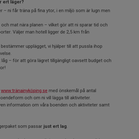
r ert läger?
r – ni får träna på fina ytor, i en miljö som är lugn men
och mat nära planen – vilket gör att ni sparar tid och
porter. Väljer man hotell ligger de 2,5 km från
i bestämmer upplägget, vi hjälper till att pussla ihop
evelse.
låg – för att göra lägret tillgängligt oavsett budget och
or!
a
www.tränainyköping.se
med önskemål på antal
endeform och om ni vill lägga till aktiviteter.
även information om våra boenden och aktiviteter samt
 lägerpaket som passar
just ert lag
.