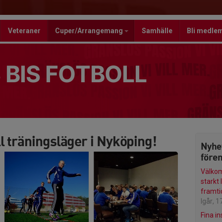
Veteraner
Cuper/Arrangemang
Samhälle
Bli medle
 BIS FOTBOLL
 träningsläger i Nyköping!
Nyhe
före
Välkom
starkt 
framti
Igår, 1
Fina in