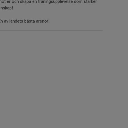
mot er och skapa en träningsupplevelse som stärker
enskap!
En av landets bästa arenor!