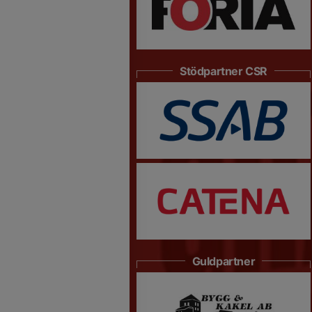
Stödpartner CSR
Guldpartner