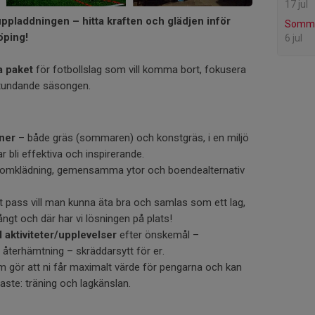
17 jul
uppladdningen – hitta kraften och glädjen inför
Sommar
öping!
6 jul
a paket
för fotbollslag som vill komma bort, fokusera
stundande säsongen.
aner
– både gräs (sommaren) och konstgräs, i en miljö
r bli effektiva och inspirerande.
omklädning, gemensamma ytor och boendealternativ
rt pass vill man kunna äta bra och samlas som ett lag,
ångt och där har vi lösningen på plats!
ll aktiviteter/upplevelser
efter önskemål –
, återhämtning – skräddarsytt för er.
 gör att ni får maximalt värde för pengarna och kan
gaste: träning och lagkänslan.