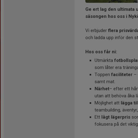
Ge ert lag den ultimata 
säsongen hos oss i Nyk
Vi erbjuder
flera prisvärd
och ladda upp inför den 
Hos oss får ni:
Utmärkta
fotbollspl
som låter era träninga
Toppen
faciliteter
– 
samt mat.
Närhet
– efter ett hå
utan att behöva åka l
Möjlighet att
lägga ti
teambuilding, äventyr
Ett
lågt lägerpris
som
fokusera på det vikti