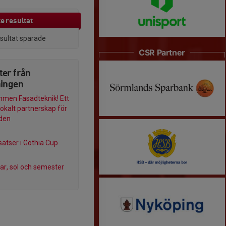
e resultat
esultat sparade
CSR Partner
ter från
ningen
men Fasadteknik! Ett
lokalt partnerskap för
den
satser i Gothia Cup
, sol och semester