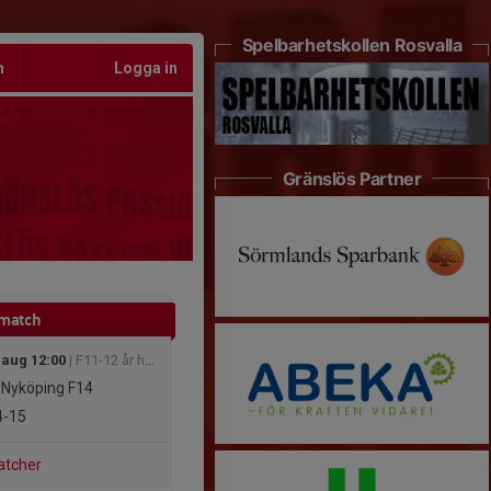
Spelbarhetskollen Rosvalla
m
Logga in
Gränslös Partner
 match
 aug 12:00
| F11-12 år höst
 Nyköping F14
4-15
atcher