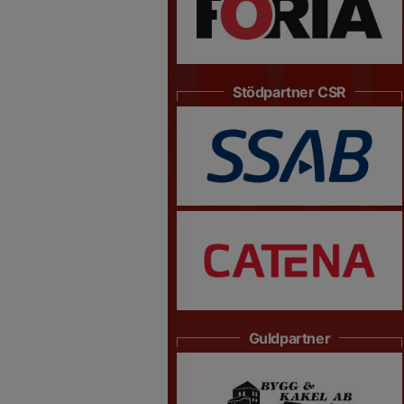
Stödpartner CSR
Guldpartner