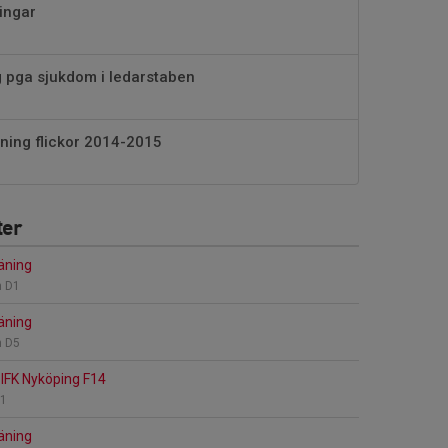
ningar
ng pga sjukdom i ledarstaben
äning flickor 2014-2015
ter
äning
n D1
äning
n D5
IFK Nyköping F14
D1
äning