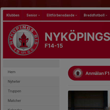
Klubben
Senior
Elitförberedande
Breddfotboll
NYKÖPINGS
F14-15
Hem
Anmälan F1
Nyheter
Truppen
Matcher