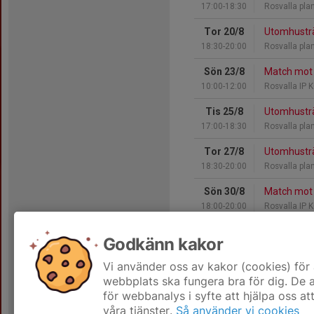
17:00-18:30
Rosvalla pla
Tor 20/8
Utomhustr
18:30-20:00
Rosvalla pla
Sön 23/8
Match mot 
10:00-12:00
Rosvalla IP 
Tis 25/8
Utomhustr
17:00-18:30
Rosvalla pla
Tor 27/8
Utomhustr
18:30-20:00
Rosvalla pla
Sön 30/8
Match mot 
18:00-20:00
Rosvalla IP 
Tis 1/9
Utomhustr
Godkänn kakor
17:00-18:30
Rosvalla pla
Vi använder oss av kakor (cookies) för 
Hela kalendern
webbplats ska fungera bra för dig. De
för webbanalys i syfte att hjälpa oss at
våra tjänster.
Så använder vi cookies