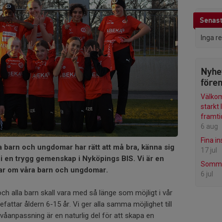
Senast
Inga r
Nyhe
före
Välkom
starkt 
framti
6 aug
Fina in
lla barn och ungdomar har rätt att må bra, känna sig
17 jul
i en trygg gemenskap i Nyköpings BIS. Vi är en
Sommar
ar om våra barn och ungdomar.
6 jul
r och alla barn skall vara med så länge som möjligt i vår
ttar åldern 6-15 år. Vi ger alla samma möjlighet till
nivåanpassning är en naturlig del för att skapa en