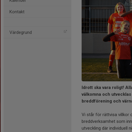
Kalender
Kontakt
Värdegrund
Idrott ska vara roligt! A
välkomna och utvecklas 
breddförening och värn
Vi står för rättvisa villko
breddverksamhet som innefa
utveckling där individuell 