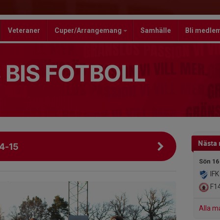
Veteraner
Cuper/Arrangemang
Samhälle
Bli medle
 BIS FOTBOLL
Nästa
4-15
Sön 16
IFK
F1
Alla m