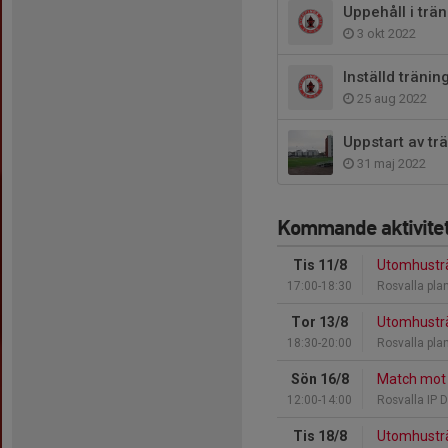
Uppehåll i trä
3 okt 2022
Inställd träni
25 aug 2022
Uppstart av tr
31 maj 2022
Kommande aktivite
Tis 11/8
Utomhustr
17:00-18:30
Rosvalla pla
Tor 13/8
Utomhustr
18:30-20:00
Rosvalla pla
Sön 16/8
Match mot 
12:00-14:00
Rosvalla IP 
Tis 18/8
Utomhustr