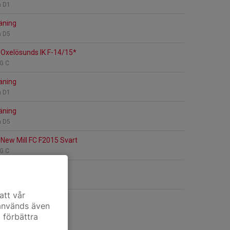
n D1
äning
n D5
Oxelösunds IK F-14/15*
KG C
äning
n D1
äning
n D5
New Mill FC F2015 Svart
KG C
äning
n D1
att vår
 används även
t förbättra