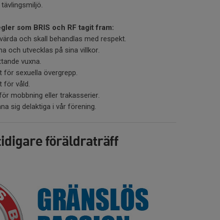
tävlingsmiljö.
egler som BRIS och RF tagit fram:
t värda och skall behandlas med respekt.
äna och utvecklas på sina villkor.
töttande vuxna.
tt för sexuella övergrepp.
t för våld.
t för mobbning eller trakasserier.
nna sig delaktiga i vår förening.
tidigare föräldraträff