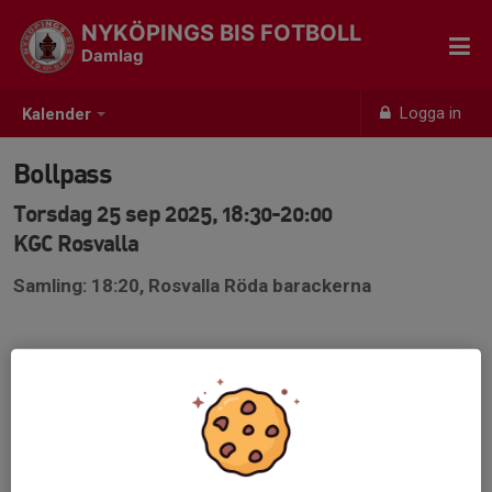
NYKÖPINGS BIS FOTBOLL
Damlag
Logga in
Kalender
Bollpass
Torsdag 25 sep 2025, 18:30-20:00
KGC Rosvalla
Samling: 18:20, Rosvalla Röda barackerna