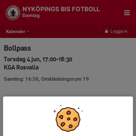
NYKÖPINGS BIS FOTBOLL
Damlag
Logga in
Kalender
Bollpass
Torsdag 4 jun, 17:00-18:30
KGA Rosvalla
Samling: 16:30, Omklädningsrum 19