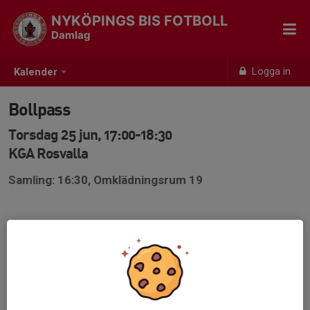
NYKÖPINGS BIS FOTBOLL
Damlag
Logga in
Kalender
Bollpass
Torsdag 25 jun, 17:00-18:30
KGA Rosvalla
Samling: 16:30, Omklädningsrum 19