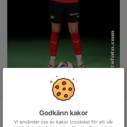
Godkänn kakor
Position
Mittfältare
Ålder
16 år
Vi använder oss av kakor (cookies) för att vår