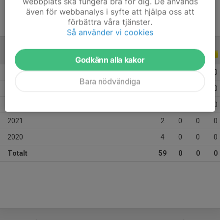
webbplats ska fungera bra för dig. De används
även för webbanalys i syfte att hjälpa oss att
förbättra våra tjänster.
Så använder vi cookies
ALLA SERIER
ALLA ÅR
Godkänn alla kakor
2026
18
0
0
0
Bara nödvändiga
2023
20
0
0
0
2022
15
0
0
0
2021
2
0
0
0
2020
4
0
0
0
Totalt
59
0
0
0