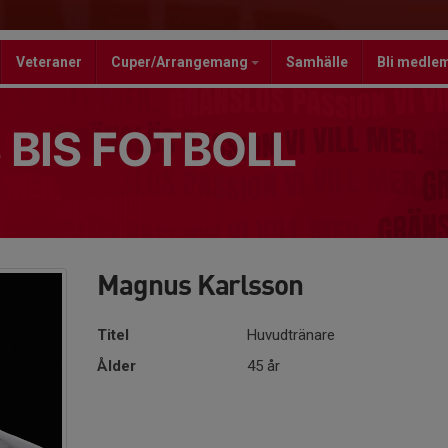
Veteraner
Cuper/Arrangemang
Samhälle
Bli medle
 BIS FOTBOLL
Magnus Karlsson
Titel
Huvudtränare
Ålder
45 år