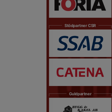
Stödpartner CSR
Guldpartner