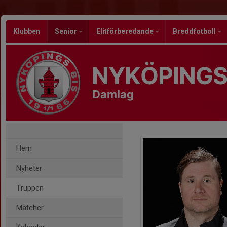
Klubben
Senior
Elitförberedande
Breddfotboll
NYKÖPINGS
Damlag
Hem
Nyheter
Truppen
Matcher