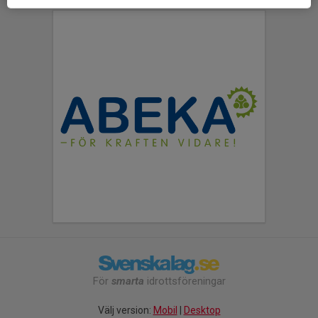
För
smarta
idrottsföreningar
Välj version:
Mobil
|
Desktop