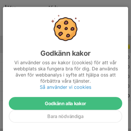
Ålder
15 år
ALLA SERIER
ALLA ÅR
Godkänn kakor
2026
22
0
0
0
Vi använder oss av kakor (cookies) för att vår
2025
28
0
0
0
webbplats ska fungera bra för dig. De används
även för webbanalys i syfte att hjälpa oss att
2024
2
0
0
0
förbättra våra tjänster.
2023
2
0
0
0
Så använder vi cookies
Totalt
54
0
0
0
Godkänn alla kakor
Bara nödvändiga