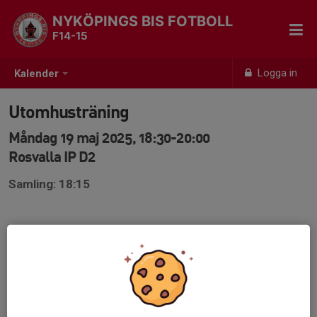
NYKÖPINGS BIS FOTBOLL
F14-15
Logga in
Kalender
Utomhusträning
Måndag 19 maj 2025, 18:30-20:00
Rosvalla IP D2
Samling: 18:15