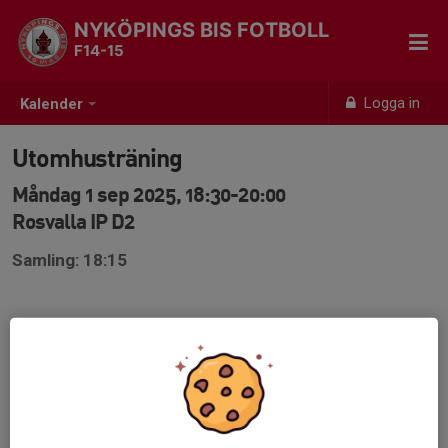
NYKÖPINGS BIS FOTBOLL
F14-15
Logga in
Kalender
Utomhusträning
Måndag 1 sep 2025, 18:30-20:00
Rosvalla IP D2
Samling: 18:15