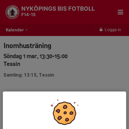
NYKÖPINGS BIS FOTBOLL
F14-15
Logga in
Kalender
Inomhusträning
Söndag 1 mar, 13:30-15:00
Tessin
Samling: 13:15, Tessin