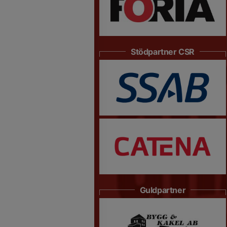
Stödpartner CSR
Guldpartner