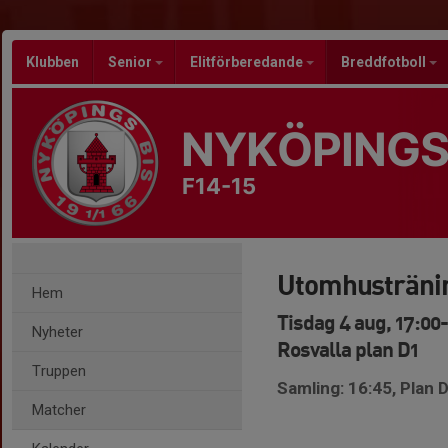
Klubben
Senior
Elitförberedande
Breddfotboll
NYKÖPINGS
F14-15
Utomhusträni
Hem
Tisdag 4 aug, 17:00
Nyheter
Rosvalla plan D1
Truppen
Samling: 16:45, Plan 
Matcher