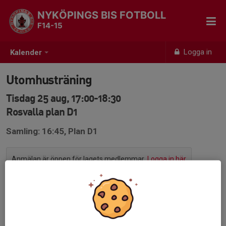
NYKÖPINGS BIS FOTBOLL
F14-15
Logga in
Kalender
Utomhusträning
Tisdag 25 aug, 17:00-18:30
Rosvalla plan D1
Samling: 16:45, Plan D1
Anmälan är öppen för lagets medlemmar.
Logga in här