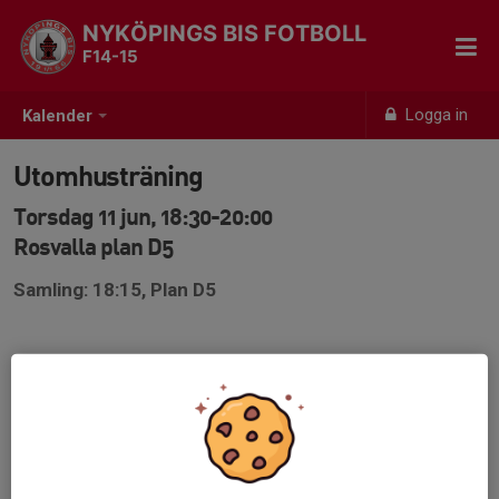
NYKÖPINGS BIS FOTBOLL
F14-15
Logga in
Kalender
Utomhusträning
Torsdag 11 jun, 18:30-20:00
Rosvalla plan D5
Samling: 18:15, Plan D5