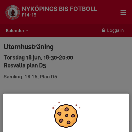
NYKÖPINGS BIS FOTBOLL
F14-15
Logga in
Kalender
Utomhusträning
Torsdag 18 jun, 18:30-20:00
Rosvalla plan D5
Samling: 18:15, Plan D5