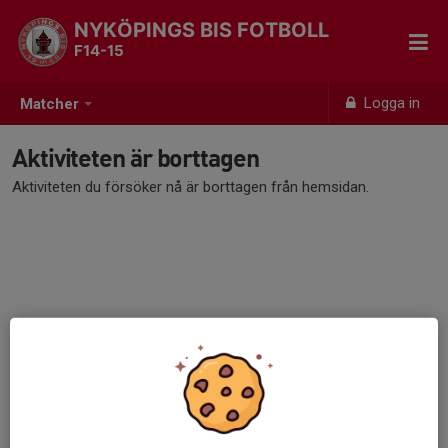
NYKÖPINGS BIS FOTBOLL
F14-15
Logga in
Matcher
Aktiviteten är borttagen
Aktiviteten du försöker nå är borttagen från hemsidan.