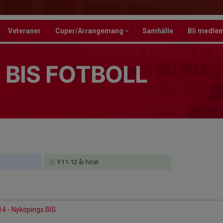
Veteraner
Cuper/Arrangemang
Samhälle
Bli medle
 BIS FOTBOLL
F11-12 år höst
14 - Nyköpings BIS