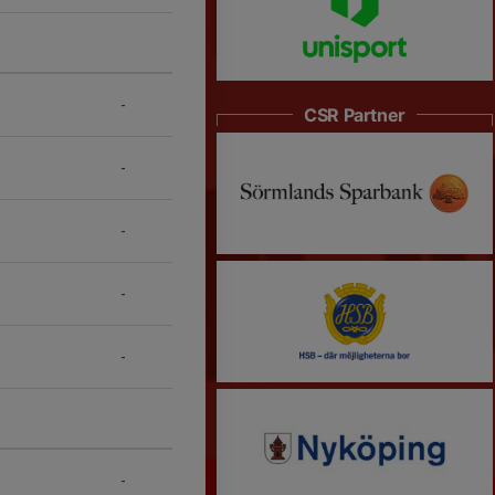
-
CSR Partner
-
-
-
-
-