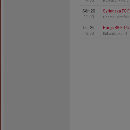
14:00
Rosvalla IP KG C
Sön 20
Syrianska FC F
12:00
Geneta Sportfält
Lör 26
Hargs BK F 14/1
12:30
Krikonbacken B