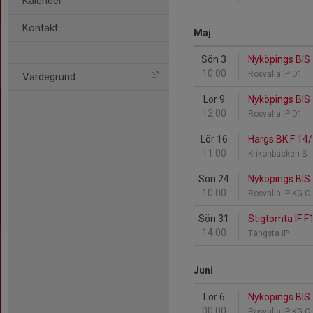
Kalender
Kontakt
Maj
Sön 3
Nyköpings BIS 
10:00
Rosvalla IP D1
Värdegrund
Lör 9
Nyköpings BIS 
12:00
Rosvalla IP D1
Lör 16
Hargs BK F 14/
11:00
Krikonbacken B
Sön 24
Nyköpings BIS 
10:00
Rosvalla IP KG C
Sön 31
Stigtomta IF F
14:00
Tängsta IP
Juni
Lör 6
Nyköpings BIS
00:00
Rosvalla IP KG C