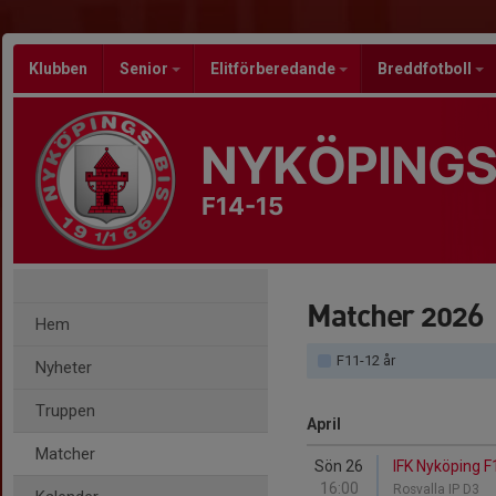
Klubben
Senior
Elitförberedande
Breddfotboll
NYKÖPINGS
F14-15
Matcher 2026
Hem
F11-12 år
Nyheter
Truppen
April
Matcher
Sön 26
IFK Nyköping F
16:00
Rosvalla IP D3