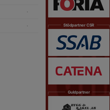
-
Stödpartner CSR
-
Guldpartner