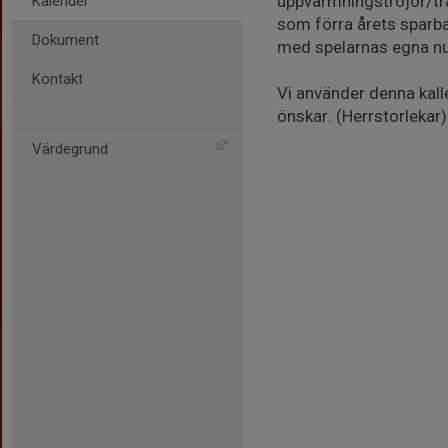
uppvärmningströjor/tr
Kalender
som förra årets sparban
Dokument
med spelarnas egna nu
Kontakt
Vi använder denna kalle
önskar. (Herrstorlekar) 
Värdegrund