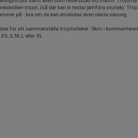
äningströjor samt även som reservställ vid match. Tröjorna
ksbollen-tröjor, (så där kan ni testa/jämföra storlek). Tröjo
mmer på - bra om de kan användas även nästa säsong.
lse för att sammanställa tröjstorlekar. Skriv i kommentaren v
XS, S, M, L eller XL