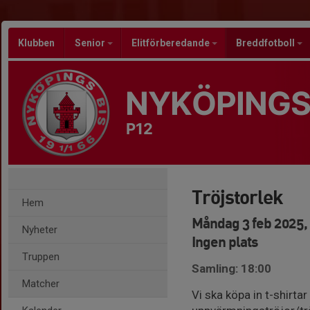
Klubben
Senior
Elitförberedande
Breddfotboll
NYKÖPINGS
P12
Tröjstorlek
Hem
Måndag 3 feb 2025, 
Nyheter
Ingen plats
Truppen
Samling: 18:00
Matcher
Vi ska köpa in t-shirtar