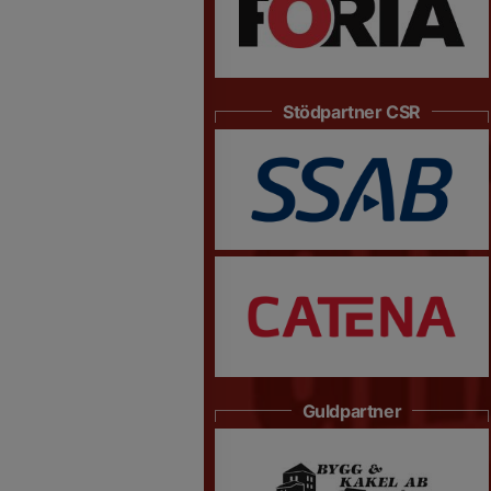
Stödpartner CSR
Guldpartner