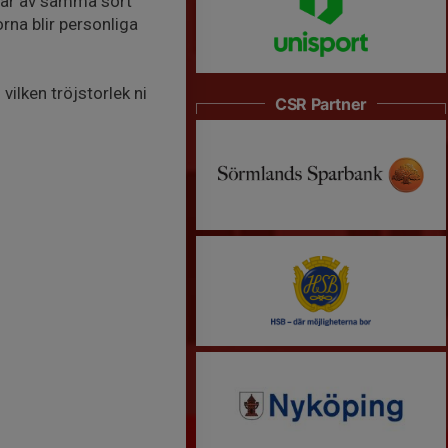
 är av samma sort
rna blir personliga
ilken tröjstorlek ni
CSR Partner