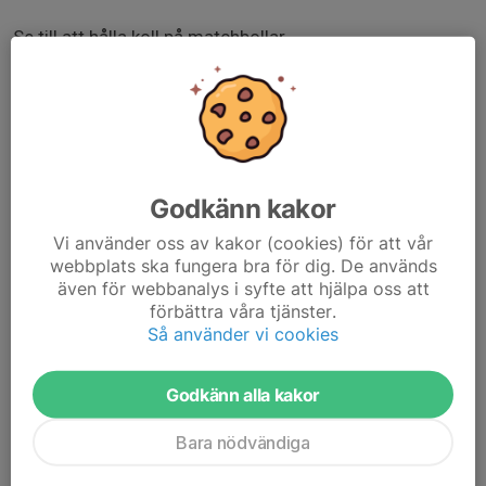
Se till att hålla koll på matchbollar.
Ha koll på matchresultatet, rapportera eller ha dialog
med domaren om hen gör det efter varje match.
Lugna eventuellt hetsiga föräldrar som beter sig ”illa”
mot spelare eller domare. För en konstruktiv dialog med
Godkänn kakor
dom eller ta kontakt med tävlingsledningen om det ej
går att hantera själva.
Vi använder oss av kakor (cookies) för att vår
webbplats ska fungera bra för dig. De används
Starta matcherna i tid.
även för webbanalys i syfte att hjälpa oss att
förbättra våra tjänster.
Så använder vi cookies
Samla in matchbollar och ge till tävlingsledningen efter
sista matchen.
Godkänn alla kakor
Bara nödvändiga