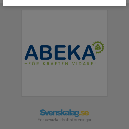
För
smarta
idrottsföreningar