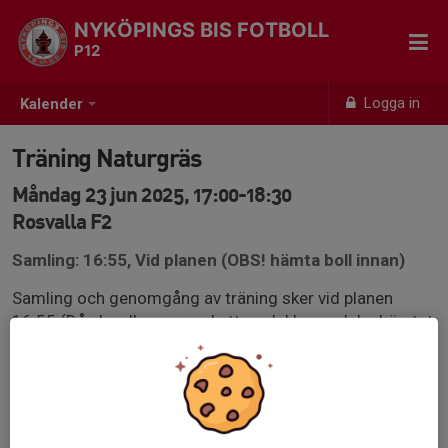
NYKÖPINGS BIS FOTBOLL
P12
Logga in
Kalender
Träning Naturgräs
Måndag 23 jun 2025, 17:00-18:30
Rosvalla F2
Samling: 16:55, Vid planen (OBS! hämta boll innan)
Samling och genomgång av träning sker vid planen
16:55 (Då ska alla vara ombytta och klara och ha hämtat
en boll från omklädningsrummet)
Vi delar omklädningsrum 23 med P11.