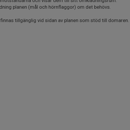
motståndarna och visar dem till sitt omklädningsrum.
 iordning planen (mål och hörnflaggor) om det behövs.
innas tillgänglig vid sidan av planen som stöd till domaren.