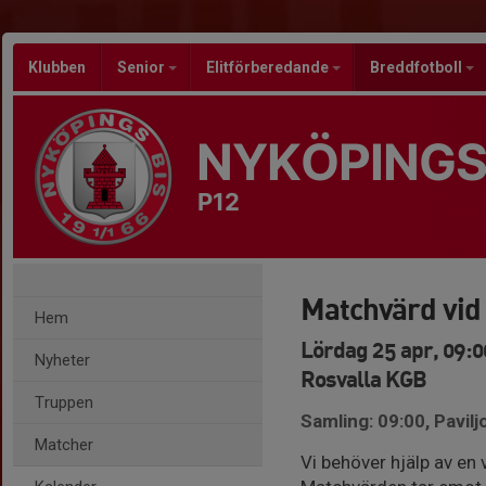
Klubben
Senior
Elitförberedande
Breddfotboll
NYKÖPINGS
P12
Matchvärd vid
Hem
Lördag 25 apr, 09:0
Nyheter
Rosvalla KGB
Truppen
Samling: 09:00, Pavil
Matcher
Vi behöver hjälp av en