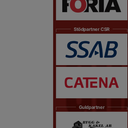
Stödpartner CSR
Guldpartner