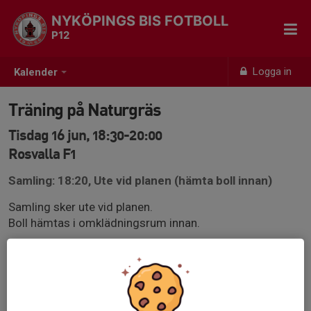
NYKÖPINGS BIS FOTBOLL
P12
Logga in
Kalender
Träning på Naturgräs
Tisdag 16 jun, 18:30-20:00
Rosvalla F1
Samling: 18:20, Ute vid planen (hämta boll innan)
Samling sker ute vid planen.
Boll hämtas i omklädningsrum innan.
Vi har omklädningsrum 29B på tisdagar.
Se till att vara ombytt och klar, på plats vid planen med
en boll, senast 10 min innan träningen startar.