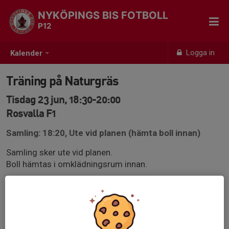
NYKÖPINGS BIS FOTBOLL
P12
Logga in
Kalender
Träning på Naturgräs
Tisdag 23 jun, 18:30-20:00
Rosvalla F1
Samling: 18:20, Ute vid planen (hämta boll innan)
Samling sker ute vid planen.
Boll hämtas i omklädningsrum innan.
Vi har omklädningsrum 29B på tisdagar.
Se till att vara ombytt och klar, på plats vid planen med
en boll, senast 10 min innan träningen startar.