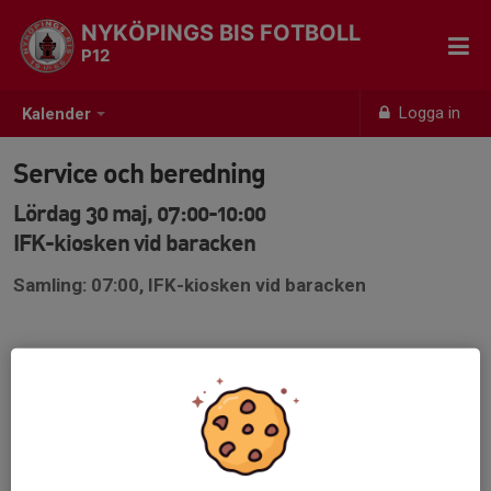
NYKÖPINGS BIS FOTBOLL
P12
Logga in
Kalender
Service och beredning
Lördag 30 maj, 07:00-10:00
IFK-kiosken vid baracken
Samling: 07:00, IFK-kiosken vid baracken