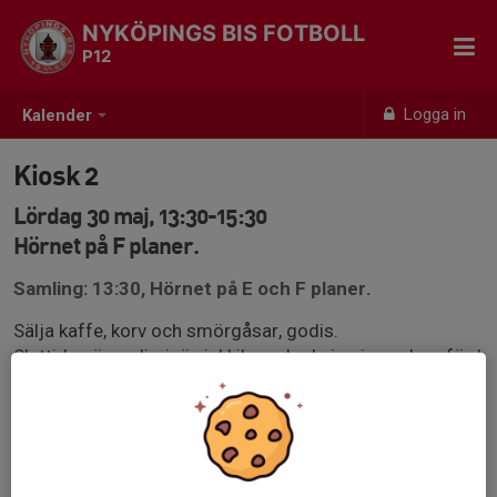
NYKÖPINGS BIS FOTBOLL
P12
Logga in
Kalender
Kiosk 2
Lördag 30 maj, 13:30-15:30
Hörnet på F planer.
Samling: 13:30, Hörnet på E och F planer.
Sälja kaffe, korv och smörgåsar, godis.
Sluttiden är preliminär, inkl ihop plockning innan hemfärd