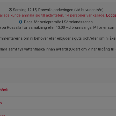
Samling 12:15, Rosvalla parkeringen (vid huvudentrén)
llade kunde anmäla sig till aktiviteten. 14 personer var kallade.
Logga
Dags för seriepremiär i Sörmlandsserien.
 på Rosvalla för samåkning eller 13.00 vid brunnsängs IP för er som 
ommentarerna om ni behöver eller erbjuder skjuts och/eller om ni åker
ra samt fyll vattenflaska innan avfärd! (Oklart om vi har tillgång ti
ebäck
on