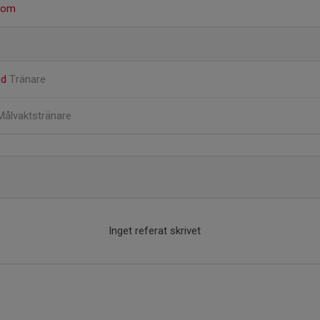
tbom
nd
Tränare
Målvaktstränare
Inget referat skrivet