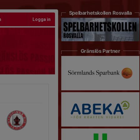
Spelbarhetskollen Rosvalla
m
Logga in
Gränslös Partner