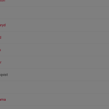
sson
nryd
d
s
r
qvist
yama