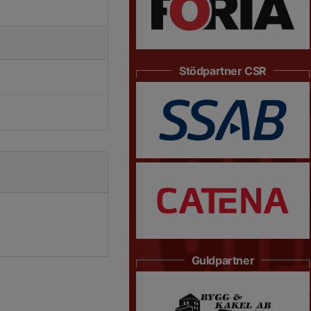
Stödpartner CSR
Guldpartner