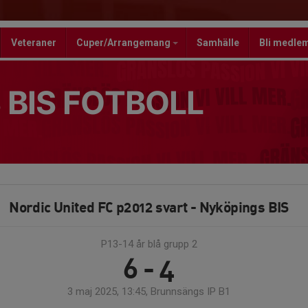
Veteraner
Cuper/Arrangemang
Samhälle
Bli medle
 BIS FOTBOLL
Nordic United FC p2012 svart - Nyköpings BIS
P13-14 år blå grupp 2
6 - 4
3 maj 2025, 13:45, Brunnsängs IP B1