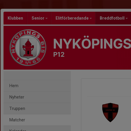
Klubben
Senior
Elitförberedande
Breddfotboll
NYKÖPINGS
P12
Hem
Nyheter
Truppen
Matcher