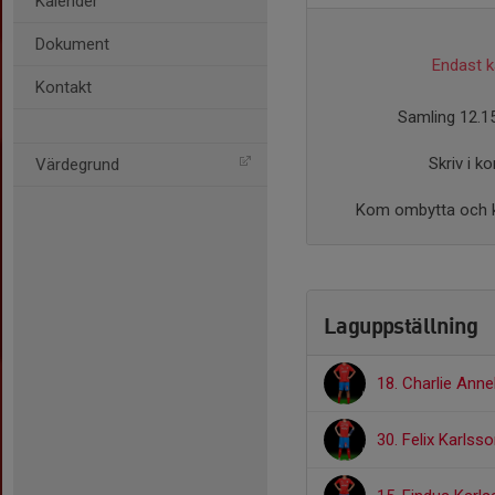
Kalender
Dokument
Endast ka
Kontakt
Samling 12.15
Skriv i k
Värdegrund
Kom ombytta och kla
Laguppställning
18. Charlie Ann
30. Felix Karlss