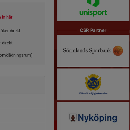
 in här
CSR Partner
åker direkt.
 direkt.
ll omklädningsrum)