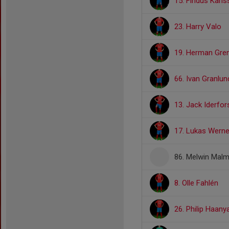
15. Findus Karl
23. Harry Valo
19. Herman Gre
66. Ivan Granlun
13. Jack Iderfor
17. Lukas Werne
86. Melwin Malm
8. Olle Fahlén
26. Philip Haan