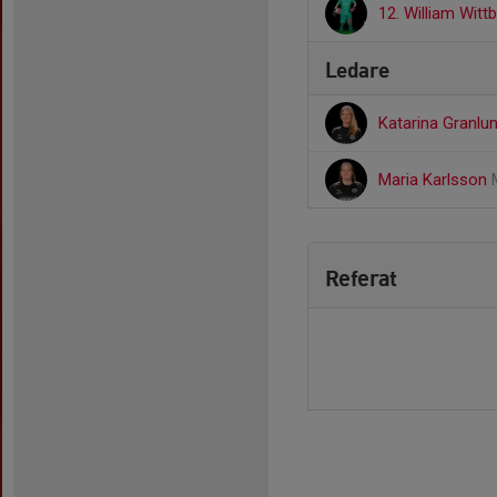
12. William Wit
Ledare
Katarina Granlu
Maria Karlsson
Referat