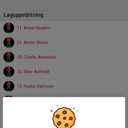
Laguppställning
11. Anton Rodéhn
21. Anton Ström
18. Charlie Annebäck
22. Ebbe Astfeldt
15. Findus Karlsson
19. Herman Grenryd
13. Jack Iderfors