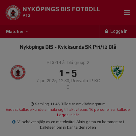
NYKÖPINGS BIS FOTBOLL
P12
Logga in
Matcher
Nyköpings BIS - Kvicksunds SK P11/12 Blå
P13-14 år blå grupp 2
1 - 5
7 jun 2025, 12:30, Rosvalla IP KG
C
Samling 11:45, Tilldelat omklädningsrum
Endast kallade kunde anmäla sig till aktiviteten. 16 personer var kallade.
Logga in här
Vi behöver hjälp av en matchvärd. Skriv gärna en kommentar i
kallelsen om ni kan ta den rollen