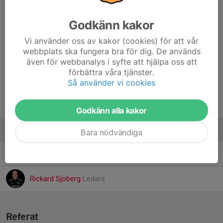
9. Joud Alhomsi
Godkänn kakor
17. Lukas Werner
Vi använder oss av kakor (cookies) för att vår
webbplats ska fungera bra för dig. De används
86. Melwin Malmqvist
även för webbanalys i syfte att hjälpa oss att
förbättra våra tjänster.
8. Olle Fahlén
Så använder vi cookies
26. Philip Haanyama
Godkänn alla kakor
Ledare
Bara nödvändiga
Johan Rodéhn
Ledare
Rickard Sjöberg
Ledare
Referat