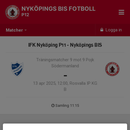
NYKÖPINGS BIS FOTBOLL
P12
Logga in
Matcher
IFK Nyköping P11 - Nyköpings BIS
Träningsmatcher 9 mot 9 Pojk
Södermanland
-
13 apr 2025, 12:00, Rosvalla IP KG
B
Samling 11:15
Laguppställning