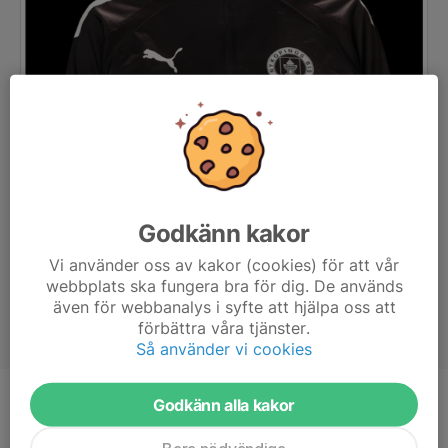
Godkänn kakor
Vi använder oss av kakor (cookies) för att vår
webbplats ska fungera bra för dig. De används
även för webbanalys i syfte att hjälpa oss att
förbättra våra tjänster.
Så använder vi cookies
Godkänn alla kakor
Titel
Huvudtränare