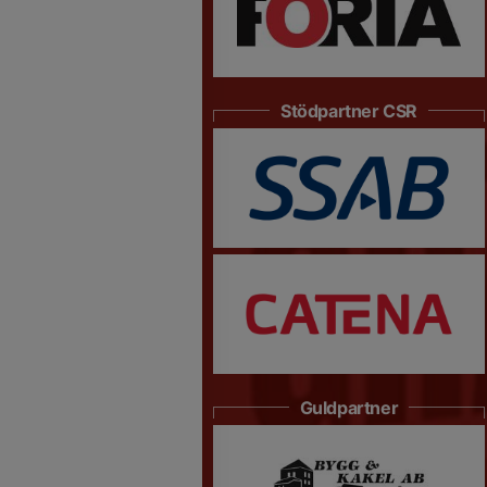
Stödpartner CSR
Guldpartner