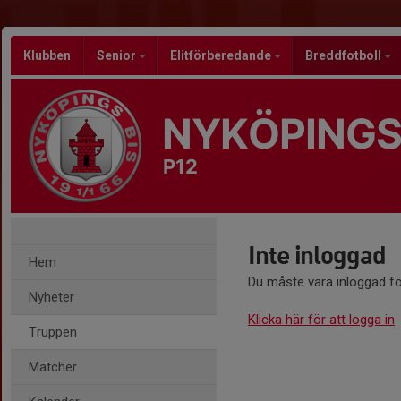
Klubben
Senior
Elitförberedande
Breddfotboll
NYKÖPINGS
P12
Inte inloggad
Hem
Du måste vara inloggad fö
Nyheter
Klicka här för att logga in
Truppen
Matcher