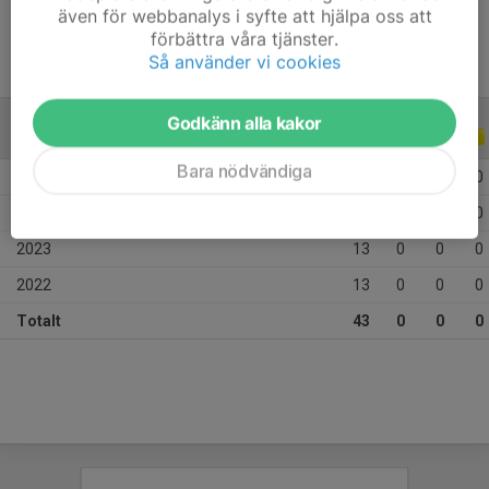
även för webbanalys i syfte att hjälpa oss att
förbättra våra tjänster.
Så använder vi cookies
Godkänn alla kakor
ALLA SERIER
ALLA ÅR
Bara nödvändiga
2026
5
0
0
0
2025
12
0
0
0
2023
13
0
0
0
2022
13
0
0
0
Totalt
43
0
0
0