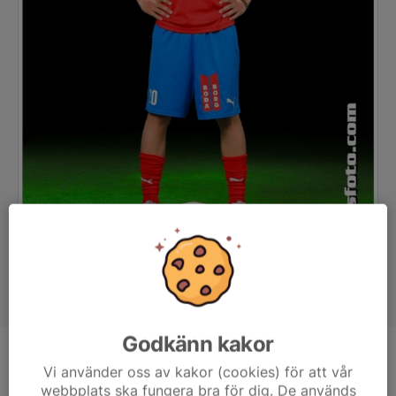
Godkänn kakor
Position
-
Vi använder oss av kakor (cookies) för att vår
Ålder
14 år
webbplats ska fungera bra för dig. De används