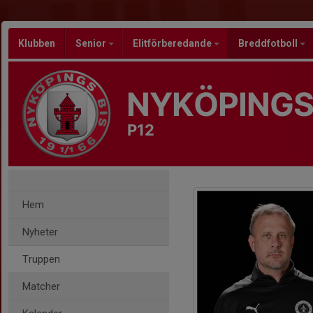
Klubben
Senior
Elitförberedande
Breddfotboll
NYKÖPINGS
P12
Hem
Nyheter
Truppen
Matcher