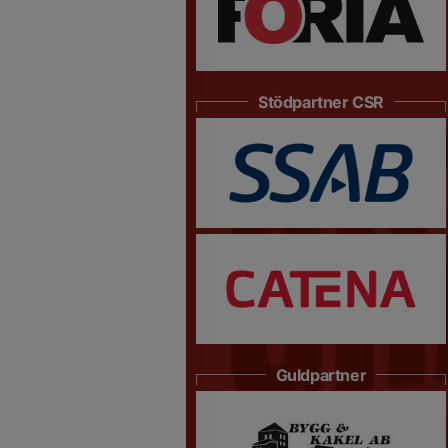
Stödpartner CSR
Guldpartner