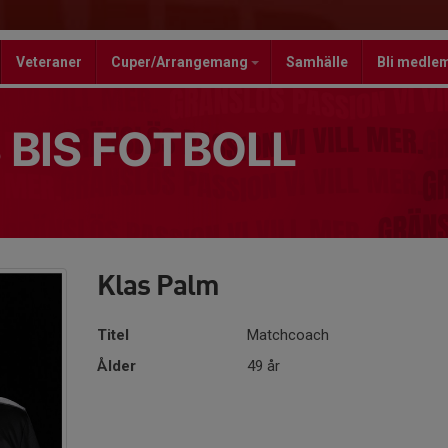
Veteraner
Cuper/Arrangemang
Samhälle
Bli medle
 BIS FOTBOLL
Klas Palm
Titel
Matchcoach
Ålder
49 år