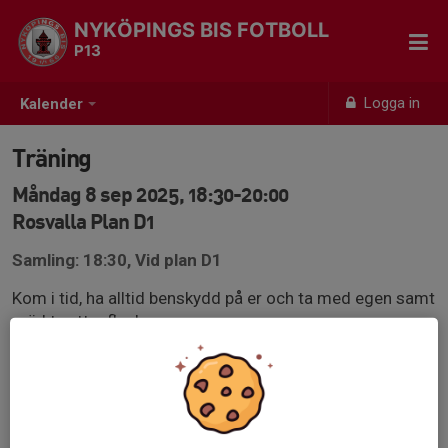
NYKÖPINGS BIS FOTBOLL
P13
Logga in
Kalender
Träning
Måndag 8 sep 2025, 18:30-20:00
Rosvalla Plan D1
Samling: 18:30, Vid plan D1
Kom i tid, ha alltid benskydd på er och ta med egen samt
märkt vattenflaska.