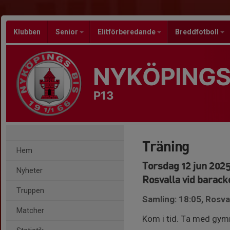
Klubben
Senior
Elitförberedande
Breddfotboll
NYKÖPINGS
P13
Träning
Hem
Torsdag 12 jun 2025
Nyheter
Rosvalla vid barac
Truppen
Samling: 18:05, Rosva
Matcher
Kom i tid. Ta med gym