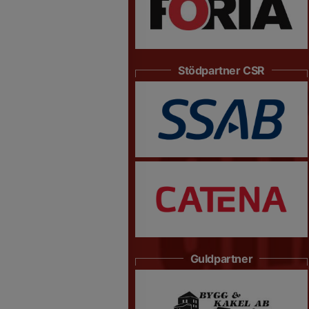
Stödpartner CSR
Guldpartner