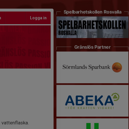
Spelbarhetskollen Rosvalla
m
Logga in
Gränslös Partner
vattenflaska.