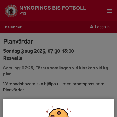
NYKÖPINGS BIS FOTBOLL
P13
Logga in
Kalender
Planvärdar
Söndag 3 aug 2025, 07:30-18:00
Rosvalla
Samling: 07:25, Första samlingen vid kiosken vid kg
plan
Vårdnadshavare ska hjälpa till med arbetspass som
Planvärdar.
Se till att hålla ordning på föräldrar och publik.
Se till att matchen startar i tid. Ta in och rapportera
matchresultaten