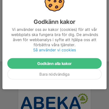
Svara på frågor från publik om kiosker och andra enklare
frågor. Kan man inte svara så hänvisa till tävlingskansliet
eller servicecenter.
Godkänn kakor
Vi behöver svara innan 24/7. Minst fyra vuxna behöver
Vi använder oss av kakor (cookies) för att vår
ställa upp. Fler vuxna desto kortare tid behöver dom stå.
webbplats ska fungera bra för dig. De används
även för webbanalys i syfte att hjälpa oss att
förbättra våra tjänster.
Så använder vi cookies
Godkänn alla kakor
Bara nödvändiga