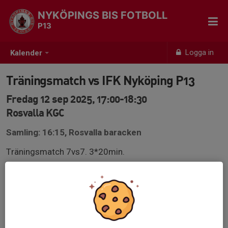
NYKÖPINGS BIS FOTBOLL
P13
Logga in
Kalender
Träningsmatch vs IFK Nyköping P13
Fredag 12 sep 2025, 17:00-18:30
Rosvalla KGC
Samling: 16:15, Rosvalla baracken
Träningsmatch 7vs7. 3*20min.