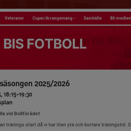
Veteraner
Cuper/Arrangemang
Samhälle
Bli medle
 BIS FOTBOLL
rsäsongen 2025/2026
, 18:15-19:30
splan
la vid Bollförådet
n tränings start då vi har liten yta och kortare träningstid. S