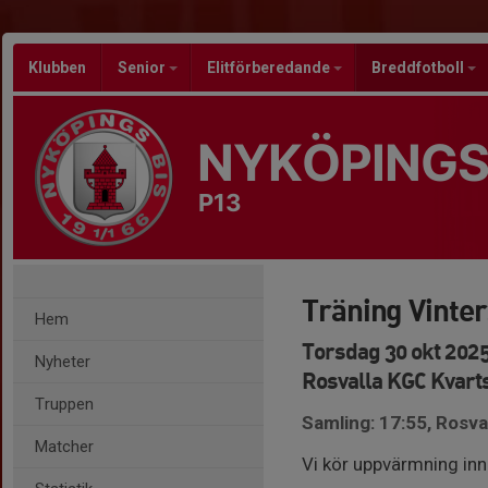
Klubben
Senior
Elitförberedande
Breddfotboll
NYKÖPINGS
P13
Träning Vinte
Hem
Torsdag 30 okt 2025
Nyheter
Rosvalla KGC Kvart
Truppen
Samling: 17:55, Rosval
Matcher
Vi kör uppvärmning inna