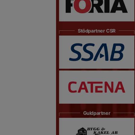
Stödpartner CSR
Guldpartner