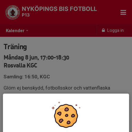
NYKÖPINGS BIS FOTBOLL
P13
Logga in
Kalender
Träning
Måndag 8 jun, 17:00-18:30
Rosvalla KGC
Samling: 16:50, KGC
Glöm ej benskydd, fotbollsskor och vattenflaska