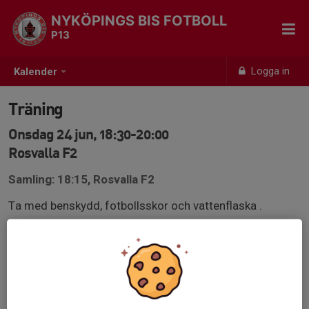
NYKÖPINGS BIS FOTBOLL
P13
Logga in
Kalender
Träning
Onsdag 24 jun, 18:30-20:00
Rosvalla F2
Samling: 18:15, Rosvalla F2
Ta med benskydd, fotbollsskor och vattenflaska .