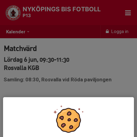
NYKÖPINGS BIS FOTBOLL
P13
Logga in
Kalender
Matchvärd
Lördag 6 jun, 09:30-11:30
Rosvalla KGB
Samling: 08:30, Rosvalla vid Röda paviljongen