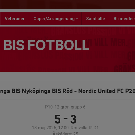
Veteraner
Cuper/Arrangemang
Samhälle
Bli medle
 BIS FOTBOLL
ngs BIS Nyköpings BIS Röd - Nordic United FC P20
P10-12 grön grupp 6
5 - 3
18 maj 2025, 12:00, Rosvalla IP D1
Åskådare: 25