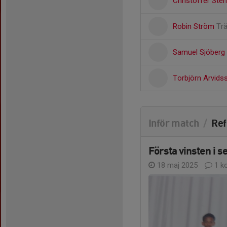
Christoffer Ste
Robin Ström
Tr
Samuel Sjöberg
Torbjörn Arvid
Inför match
/
Ref
Första vinsten i s
18 maj 2025
1 k