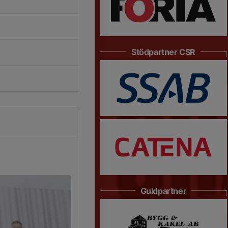
Stödpartner CSR
Guldpartner