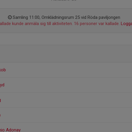
Samling 11:00, Omklädningsrum 25 vid Röda paviljongen
llade kunde anmäla sig till aktiviteten. 16 personer var kallade.
Logga
kob
ryd
g
n
nio Adonay