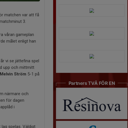
ör matchen var att få
i matchminut 3.
ara våran gameplan
orde målet enligt han
år vi se jättefina spel
ed upp och mittmitt
Melvin Ström
5-1 på
Partners TVÅ FÖR EN
kom närmare och
pten för dagen
applåd i
 lag spelas. Väldigt