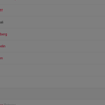
ff
ali
lberg
elin
en