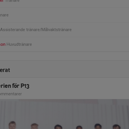
ner
Tränare
änare
Assisterande tränare/Målvaktstränare
sson
Huvudtränare
erat
erien för P13
ommentarer