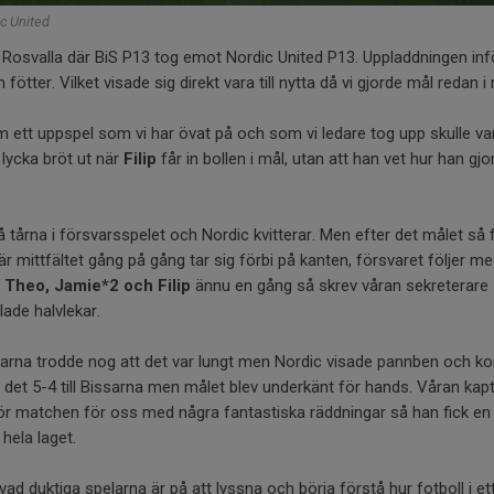
c United
a Rosvalla där BiS P13 tog emot Nordic United P13. Uppladdningen inf
fötter. Vilket visade sig direkt vara till nytta då vi gjorde mål redan 
m ett uppspel som vi har övat på och som vi ledare tog upp skulle v
lycka bröt ut när
Filip
får in bollen i mål, utan att han vet hur han gj
på tårna i försvarsspelet och Nordic kvitterar. Men efter det målet så f
r mittfältet gång på gång tar sig förbi på kanten, försvaret följer m
v
Theo, Jamie*2 och Filip
ännu en gång så skrev våran sekreterare
lade halvlekar.
elarna trodde nog att det var lungt men Nordic visade pannben och 
od det 5-4 till Bissarna men målet blev underkänt för hands. Våran ka
r matchen för oss med några fantastiska räddningar så han fick en 
ela laget.
ad duktiga spelarna är på att lyssna och börja förstå hur fotboll i ett