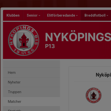
Klubben
Senior
Elitförberedande
Breddfotboll
NYKÖPINGS
P13
Hem
Nyköpi
Nyheter
Truppen
Matcher