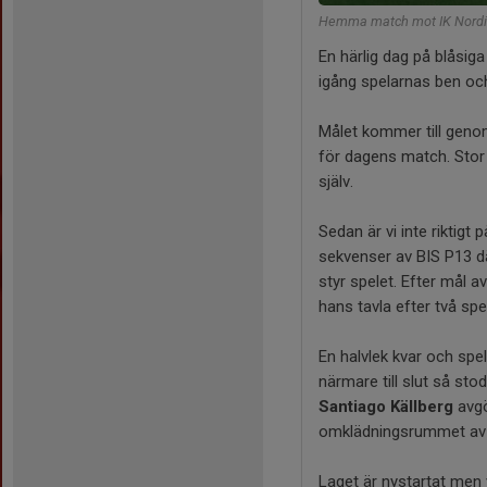
Hemma match mot IK Nordi
En härlig dag på blåsig
igång spelarnas ben och 
Målet kommer till geno
för dagens match. Stor 
själv.
Sedan är vi inte riktigt 
sekvenser av BIS P13 dä
styr spelet. Efter mål a
hans tavla efter två spe
En halvlek kvar och sp
närmare till slut så st
Santiago Källberg
avgö
omklädningsrummet av h
Laget är nystartat men v