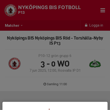
NYKÖPINGS BIS FOTBOLL
P13
Logga in
Matcher
Nyköpings BIS Nyköpings BIS Röd - Torshälla-Nyby
IS P13
P10-12 grön grupp 6
3 - 0
WO
7 jun 2025, 12:00, Rosvalla IP D1
Samling 11:00
Laguppställning