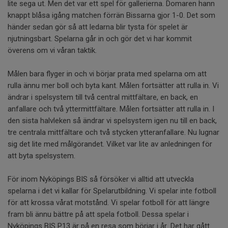
lite sega ut. Men det var ett spel för gallerierna. Domaren hann
knappt blåsa igång matchen förrän Bissarna gjor 1-0. Det som
händer sedan gör så att ledarna blir tysta för spelet är
njutningsbart. Spelarna går in och gör det vi har kommit
överens om vi våran taktik.
Målen bara flyger in och vi börjar prata med spelarna om att
rulla ännu mer boll och byta kant. Målen fortsätter att rulla in. Vi
ändrar i spelsystem till två central mittfältare, en back, en
anfallare och två yttermittfältare. Målen fortsätter att rulla in. I
den sista halvleken så ändrar vi spelsystem igen nu till en back,
tre centrala mittfältare och två stycken ytteranfallare. Nu lugnar
sig det lite med målgörandet. Vilket var lite av anledningen för
att byta spelsystem.
För inom Nyköpings BIS så försöker vi alltid att utveckla
spelarna i det vi kallar för Spelarutbildning. Vi spelar inte fotboll
för att krossa vårat motstånd. Vi spelar fotboll för att längre
fram bli ännu bättre på att spela fotboll. Dessa spelar i
Nyköpings BIS P13 är på en resa som börjar i år. Det har gått