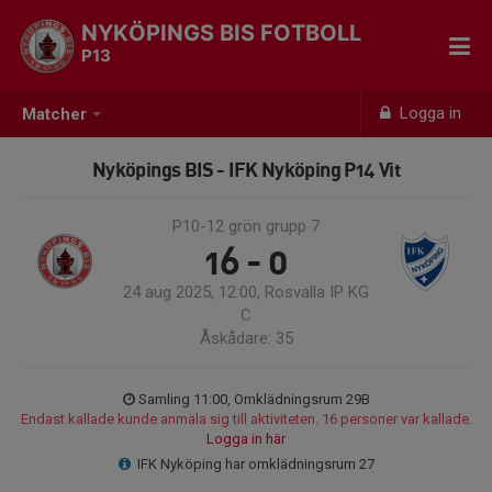
NYKÖPINGS BIS FOTBOLL
P13
Logga in
Matcher
Nyköpings BIS - IFK Nyköping P14 Vit
P10-12 grön grupp 7
16 - 0
24 aug 2025, 12:00, Rosvalla IP KG
C
Åskådare: 35
Samling 11:00, Omklädningsrum 29B
Endast kallade kunde anmäla sig till aktiviteten. 16 personer var kallade.
Logga in här
IFK Nyköping har omklädningsrum 27