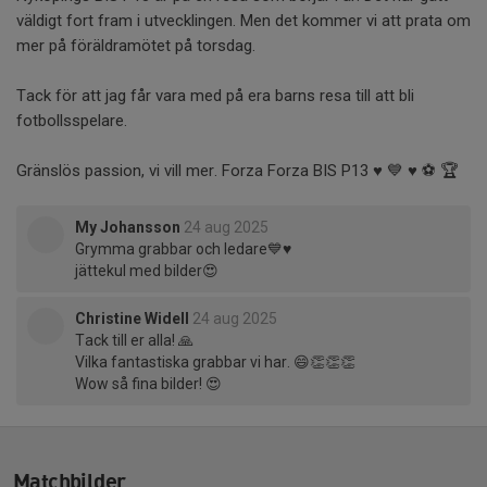
väldigt fort fram i utvecklingen. Men det kommer vi att prata om
mer på föräldramötet på torsdag.
Tack för att jag får vara med på era barns resa till att bli
fotbollsspelare.
Gränslös passion, vi vill mer. Forza Forza BIS P13 ♥️ 💙 ♥️ ⚽ 🏆
My Johansson
24 aug 2025
Grymma grabbar och ledare💙♥️
jättekul med bilder😍
Christine Widell
24 aug 2025
Tack till er alla! 🙏
Vilka fantastiska grabbar vi har. 😄👏👏👏
Wow så fina bilder! 😍
Matchbilder