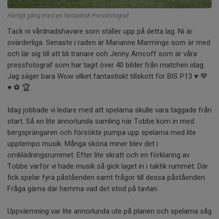
Härligt gäng med en fantastisk Pressfotograf
Tack ni vårdnadshavare som ställer upp på detta lag. Ni är
ovärderliga. Senaste i raden är Marianne Marminge som är med
och lär sig till att bli tränare och Jenny Amcoff som är våra
pressfotograf som har tagit över 40 bilder från matchen idag.
Jag säger bara Wow vilket fantastiskt tillskott för BIS P13 ♥️ 💙
♥️ ⚽ 🏆.
Idag jobbade vi ledare med att spelarna skulle vara taggade från
start. Så en lite annorlunda samling när Tobbe kom in med
bergsprängaren och försökte pumpa upp spelarna med lite
upptempo musik. Många sköna miner blev det i
omklädningsrummet. Efter lite skratt och en förklaring av
Tobbe varför vi hade musik så gick laget in i taktik rummet. Där
fick spelar fyra påståenden samt frågor till dessa påståenden.
Fråga gärna där hemma vad det stod på tavlan.
Uppvärmning var lite annorlunda ute på planen och spelarna såg