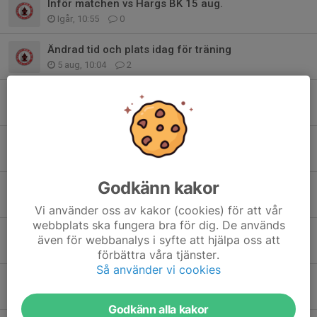
Inför matchen vs Hargs BK 15 aug.
Igår, 10:55
0
Ändrad tid och plats idag för träning
5 aug, 10:04
2
Mini träningsläger 1/8 - 2/8
2 aug, 14:05
1
Höstsäsongen drar igång.
14 jul, 19:43
0
Godkänn kakor
Så är vårsäsongen 2026 till ända.
5 jul, 13:37
0
Vi använder oss av kakor (cookies) för att vår
webbplats ska fungera bra för dig. De används
Så börjar vårsäsongen ta slut
även för webbanalys i syfte att hjälpa oss att
24 jun, 23:21
1
förbättra våra tjänster.
Så använder vi cookies
ENKRONAN-MATCH NBIS-Smedby
12 jun, 13:04
0
Godkänn alla kakor