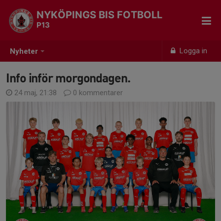
NYKÖPINGS BIS FOTBOLL
P13
Logga in
Nyheter
Info inför morgondagen.
24 maj, 21:38
0 kommentarer