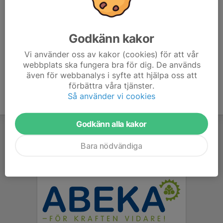
OBS! Det kommer ej finnas tillgång till omklädningsrum.
Godkänn kakor
(Sista svarstid för kallelsen är imorgon torsdag kl
19.00)
Vi använder oss av kakor (cookies) för att vår
webbplats ska fungera bra för dig. De används
även för webbanalys i syfte att hjälpa oss att
förbättra våra tjänster.
Så använder vi cookies
Godkänn alla kakor
Bara nödvändiga