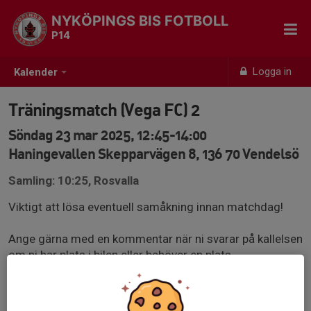
NYKÖPINGS BIS FOTBOLL
P14
Logga in
Kalender
Träningsmatch (Vega FC) 2
Söndag 23 mar 2025, 12:45-14:00
Haningevallen Skepparvägen 8, 136 70 Vendelsö
Samling: 10:25, Rosvalla
Viktigt att lösa eventuell samåkning innan matchdag!
Ange gärna med en kommentar när ni svarar på kallelsen
om ni har plats i bilen eller behöver en plats.
För de som åker direkt så gäller samling 45 min innan
matchstart, alltså kl 12:00 vid Haningevallen.