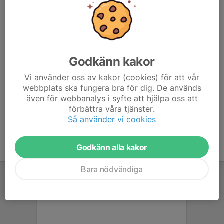
annan anhörig.
Som värdlag kommer ni till kansliet (Muttirummet vid
spel på KGB) senast 60 minuter innan matchstart.
Där möts ni av en representant från föreningen.
Godkänn kakor
Bollpojkar/bollkajsor får instruktioner om vad som
händer men sköter service av bollar till spelarna under
Vi använder oss av kakor (cookies) för att vår
uppvärmning och match.
webbplats ska fungera bra för dig. De används
Publikvärdar får uppgifter om var de skall placera sig.
även för webbanalys i syfte att hjälpa oss att
förbättra våra tjänster.
Så använder vi cookies
Godkänn alla kakor
Bara nödvändiga