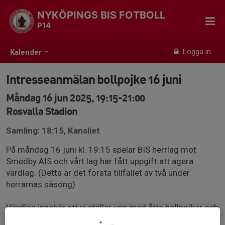
NYKÖPINGS BIS FOTBOLL
P14
Logga in
Kalender
Intresseanmälan bollpojke 16 juni
Måndag 16 jun 2025, 19:15-21:00
Rosvalla Stadion
Samling: 18:15, Kansliet
På måndag 16 juni kl. 19:15 spelar BIS herrlag mot
Smedby AIS och vårt lag har fått uppgift att agera
värdlag. (Detta är det första tillfället av två under
herrarnas säsong)
Värdlag innebär att vi ställer upp med åtta bollpojkar och
fem publikvärdar. Publikvärdar kan vara föräldrar eller