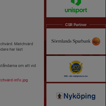
CSR Partner
tchvärd. Matchvärd
edare har läst
tståndarna om att vid
hvärd-info.jpg