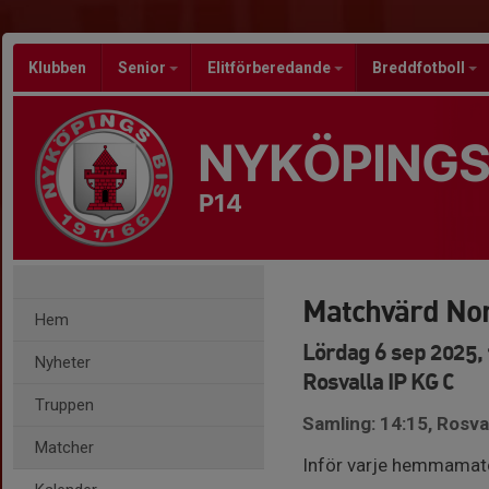
Klubben
Senior
Elitförberedande
Breddfotboll
NYKÖPINGS
P14
Matchvärd Nor
Hem
Lördag 6 sep 2025, 
Nyheter
Rosvalla IP KG C
Truppen
Samling: 14:15, Rosval
Matcher
Inför varje hemmamatc