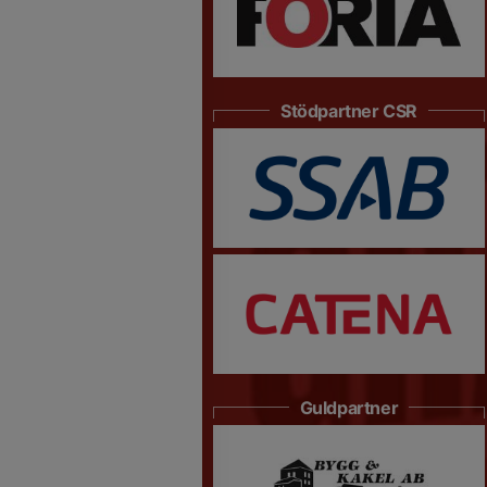
Stödpartner CSR
Guldpartner