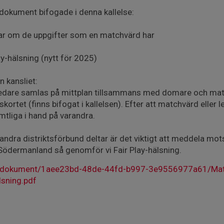
vå dokument bifogade i denna kallelse:
rar om de uppgifter som en matchvärd har
ay-hälsning (nytt för 2025)
 kansliet:
ledare samlas på mittplan tillsammans med domare och ma
kortet (finns bifogat i kallelsen). Efter att matchvärd eller l
tliga i hand på varandra.
n andra distriktsförbund deltar är det viktigt att meddela mo
Södermanland så genomför vi Fair Play-hälsning.
/dokument/1aee23bd-48de-44fd-b997-3e9556977a61/Matc
lsning.pdf