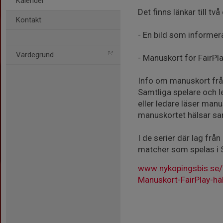
Kalender
Det finns länkar till t
Kontakt
- En bild som informe
Värdegrund
- Manuskort för FairPl
Info om manuskort från
Samtliga spelare och 
eller ledare läser manus
manuskortet hälsar sam
I de serier där lag frå
matcher som spelas i 
www.nykopingsbis.se
Manuskort-FairPlay-hä