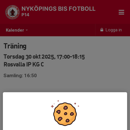
NYKÖPINGS BIS FOTBOLL
P14
Logga in
Kalender
Träning
Torsdag 30 okt 2025, 17:00-18:15
Rosvalla IP KG C
Samling: 16:50