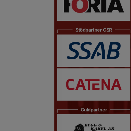
Stödpartner CSR
Guldpartner