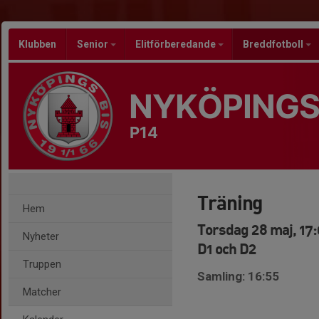
Klubben
Senior
Elitförberedande
Breddfotboll
NYKÖPINGS
P14
Träning
Hem
Torsdag 28 maj, 17:
Nyheter
D1 och D2
Truppen
Samling: 16:55
Matcher